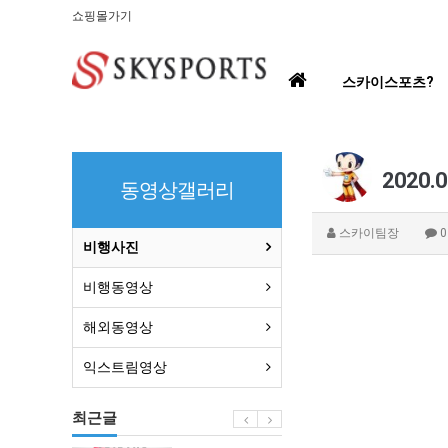
쇼핑몰가기
홈
스카이스포츠?
으
로
2020
동영상갤러리
스카이팀장
비행사진
비행동영상
해외동영상
익스트림영상
최근글