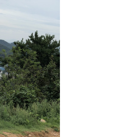
aaaa
11.21
 고려해 선정할 계획이다.
aaaaa
06.24
11.21
불편" 사과
aaaaa
06.13
11.21
혹시 오프라인 모임이 있나요?
04.14
09.17
회원가입 인사드립니다.
04.07
08.20
11.21