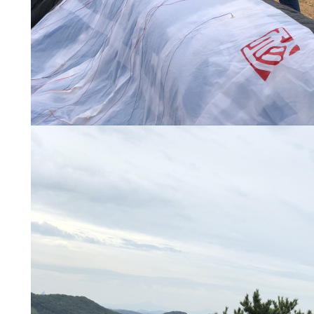
·
불
편"
사
과