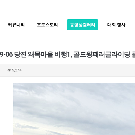
커뮤니티
포토스토리
동영상갤러리
대회.행사
.09-06 당진 왜목마을 비행1, 골드윙패러글라이딩 
0
5,274