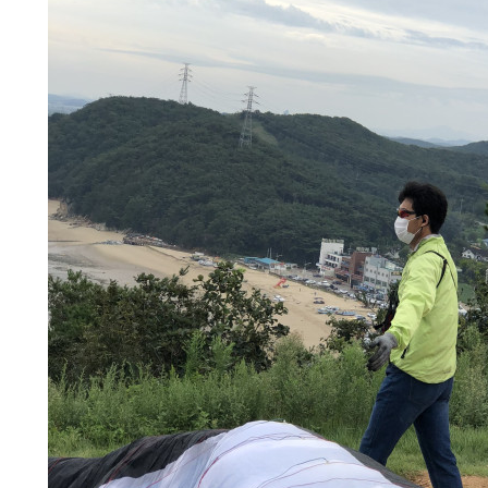
BTS
부
산
콘
BTS 부산 콘서트 '75분 지연' 성토…하이브 "큰 실망·불편" 사과
서
ddddd
11.21
08.19
트
초기 거래대상은 약 10개 종목으로 시작해 최대 100개까지 확대할 방침이다. 구체적인 거래 대상 ETF는 아직 확정되지 않았지만, 시장 대표성이나 거래량을
11.21
'75
BTS 부산 콘서트 '75분 지연' 성토…하이브 "큰 실망·
11.21
분
요?
가입인사드립니다~
09.17
지
좋은시
08.20
연'
aaaaa
성
토…
하
게시물이 없습니다.
이
브
"큰
실
망