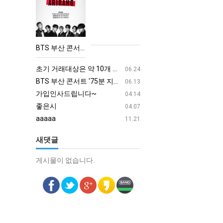
BTS
부
산
콘
BTS 부산 콘서트 '75분 지연' 성토…하이브 "큰 실망·불편" 사과
서
aaaa
08.19
트
초기 거래대상은 약 10개 종목으로 시작해 최대 100개까지 확대할 방침이다. 구체적인 거래 대상 ETF는 아직 확정되지 않았지만, 시장 대표성이나 거래량을 고려해 선정할 계획이다.
aaaaa
06.24
'75
BTS 부산 콘서트 '75분 지연' 성토…하이브 "큰 실망·불편" 사과
aaaaa
06.13
분
가입인사드립니다~
혹시 오프라인 모임이 있나
04.14
지
좋은시
회원가입 인사드립니다.
04.07
연'
aaaaa
11.21
성
새댓글
토…
하
게시물이 없습니다.
게시물이 없습니다.
이
브
"큰
실
망