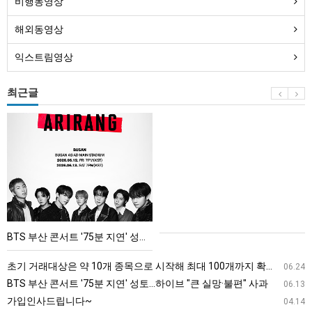
비행동영상
해외동영상
익스트림영상
최근글
BTS
부
산
콘
서
트
'75
BTS 부산 콘서트 '75분 지연' 성토…하이브 "큰 실망·불편" 사과
분
지
초기 거래대상은 약 10개 종목으로 시작해 최대 100개까지 확대할 방침이다. 구체적인 거래 대상 ETF는 아직 확정되지 않았지만, 시장 대표성이나 거래량을 고려해 선정할 계획이다.
06.24
연'
BTS 부산 콘서트 '75분 지연' 성토…하이브 "큰 실망·불편" 사과
06.13
성
가입인사드립니다~
04.14
토…