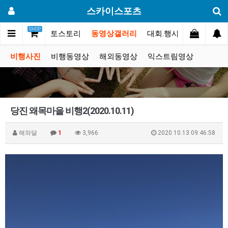
스카이스포츠
SHOP
커뮤니티
포토스토리
동영상갤러리
대회.행사
쇼핑몰
비행사진
비행동영상
해외동영상
익스트림영상
당진 왜목마을 비행2(2020.10.11)
해와달
1
3,966
2020.10.13 09:46:58