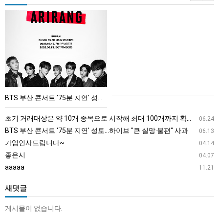
BTS
부
산
콘
서
트
'75
BTS 부산 콘서트 '75분 지연' 성토…하이브 "큰 실망·불편" 사과
분
지
초기 거래대상은 약 10개 종목으로 시작해 최대 100개까지 확대할 방침이다. 구체적인 거래 대상 ETF는 아직 확정되지 않았지만, 시장 대표성이나 거래량을 고려해 선정할 계획이다.
06.24
연'
BTS 부산 콘서트 '75분 지연' 성토…하이브 "큰 실망·불편" 사과
06.13
성
가입인사드립니다~
04.14
토…
좋은시
04.07
하
aaaaa
11.21
이
브
새댓글
"큰
게시물이 없습니다.
실