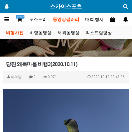
스카이스포츠
SHOP
커뮤니티
포토스토리
동영상갤러리
대회.행사
쇼핑몰
비행사진
비행동영상
해외동영상
익스트림영상
당진 왜목마을 비행3(2020.10.11)
해와달
0
3,971
2020.10.13 09:48:06