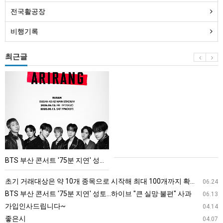
전국활공장
비행기록
최근글
BTS
부
산
콘
서
트
'75
BTS 부산 콘서트 '75분 지연' 성토…하이브 "큰 실망·불편" 사과
분
지
초기 거래대상은 약 10개 종목으로 시작해 최대 100개까지 확대할 방침이다. 구체적인 거래 대상 ETF는 아직 확정되지 않았지만, 시장 대표성이나 거래량을 고려해 선정할 계획이다.
06.24
연'
BTS 부산 콘서트 '75분 지연' 성토…하이브 "큰 실망·불편" 사과
06.13
성
가입인사드립니다~
04.14
토…
좋은시
04.07