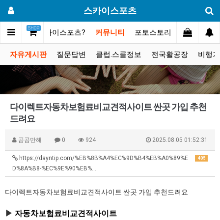
스카이스포츠
SHOP
메인
스카이스포츠?
커뮤니티
포토스토리
동영상갤러
자유게시판
질문답변
클럽.스쿨정보
전국활공장
비행기
다이렉트자동차보험료비교견적사이트 싼곳 가입 추천
드려요
곰곰만해
0
924
2025.08.05 01:52:31
https://dayntip.com/%EB%8B%A4%EC%9D%B4%EB%A0%89%E
405
D%8A%B8-%EC%9E%90%EB%…
다이렉트자동차보험료비교견적사이트 싼곳 가입 추천드려요
▶
자동차보험료비교견적사이트