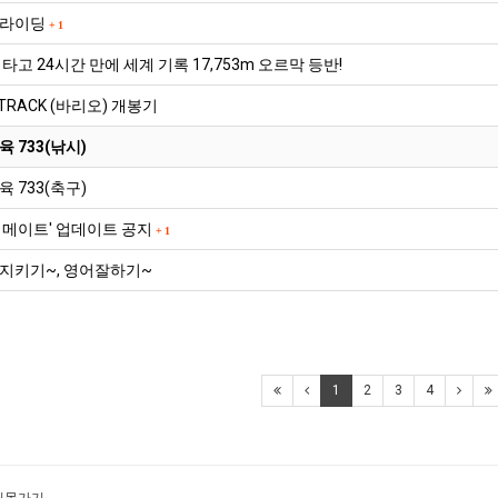
실
라이딩
+
1
망
·
타고 24시간 만에 세계 기록 17,753m 오르막 등반!
불
c TRACK (바리오) 개봉기
편"
사
 733(낚시)
과
 733(축구)
이메이트' 업데이트 공지
+
1
지키기~, 영어잘하기~
1
2
3
4