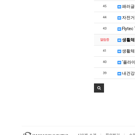
실
패러글
45
망
·
자전거 
44
불
Flyte
43
편"
사
생활체육
열람중
과
생활체육
41
'플라
40
내건강
39