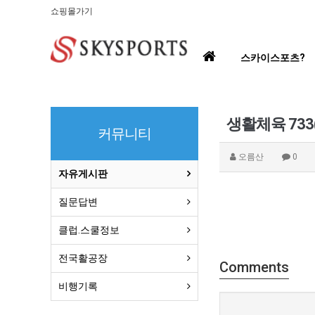
쇼핑몰가기
홈
스카이스포츠?
으
로
생활체육 733
커뮤니티
오름산
0
자유게시판
질문답변
클럽.스쿨정보
전국활공장
Comments
비행기록