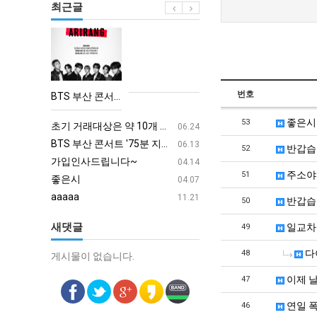
최근글
BTS
부
산
콘
번호
BTS 부산 콘서트 '75분 지연' 성토…하이브 "큰 실망·불편" 사과
서
aaaa
08.19
좋은시
53
트
초기 거래대상은 약 10개 종목으로 시작해 최대 100개까지 확대할 방침이다. 구체적인 거래 대상 ETF는 아직 확정되지 않았지만, 시장 대표성이나 거래량을 고려해 선정할 계획이다.
aaaaa
06.24
'75
BTS 부산 콘서트 '75분 지연' 성토…하이브 "큰 실망·불편" 사과
aaaaa
06.13
반갑습
52
분
가입인사드립니다~
혹시 오프라인 모임이 있나
04.14
주소야:
51
지
좋은시
회원가입 인사드립니다.
04.07
연'
aaaaa
11.21
반갑습
50
성
새댓글
일교차
49
토…
하
다
48
게시물이 없습니다.
게시물이 없습니다.
이
이제 
47
브
"큰
연일 
46