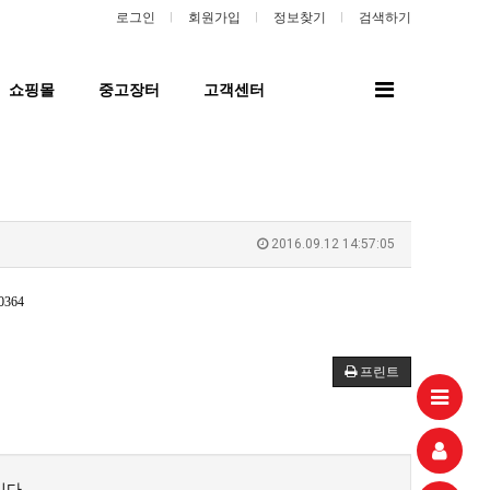
로그인
회원가입
정보찾기
검색하기
전
쇼핑몰
중고장터
고객센터
체
메
뉴
2016.09.12 14:57:05
프린트
다.