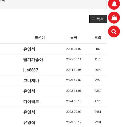
목록
글쓴이
날짜
조회
aaaa
11.21
유영석
2026.04.07
487
 고려해 선정할 계획이다.
aaaaa
06.24
11.21
불편" 사과
aaaaa
06.13
11.21
딸기가좋아
2025.06.11
1178
혹시 오프라인 모임이 있나요?
04.14
09.17
jus8837
2024.10.08
2690
회원가입 인사드립니다.
04.07
08.20
11.21
그나저나
2023.12.07
2268
유영석
2023.11.01
2332
다이렉트
2024.08.18
1720
유영석
2023.09.09
2451
유영석
2023.08.17
2281