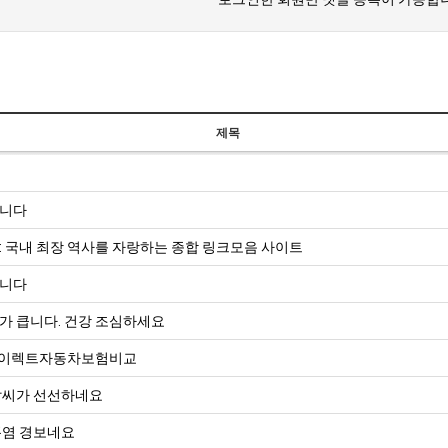
BTS
부
산
콘
제목
BTS 부산 콘서트 '75분 지연' 성토…하이브 "큰 실망·불편" 사과
서
ddddd
11.21
08.19
트
초기 거래대상은 약 10개 종목으로 시작해 최대 100개까지 확대할 방침이다. 구체적인 거래 대상 ETF는 아직 확정되지 않았지만, 시장 대표성이나 거래량을
11.21
'75
BTS 부산 콘서트 '75분 지연' 성토…하이브 "큰 실망·
11.21
니다
분
요?
가입인사드립니다~
09.17
 국내 최장 역사를 자랑하는 종합 링크모음 사이트
지
좋은시
08.20
연'
aaaaa
니다
성
가 큽니다. 건강 조심하세요
토…
하
이렉트자동차보험비교
게시물이 없습니다.
이
날씨가 선선하네요
브
"큰
폭염 경보네요