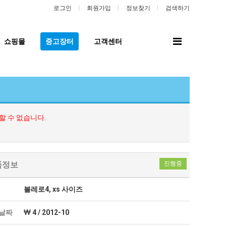
로그인
회원가입
정보찾기
검색하기
전
쇼핑몰
중고장터
고객센터
체
메
뉴
 수 없습니다.
품정보
진행중
볼레로4, xs 사이즈
날짜
4 / 2012-10