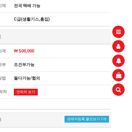
지역
전국 택배 가능
C급(생활기스,흠집)
aaaa
11.21
 고려해 선정할 계획이다.
aaaaa
06.24
11.21
불편" 사과
보
aaaaa
06.13
11.21
혹시 오프라인 모임이 있나요?
04.14
09.17
가격
500,000
회원가입 인사드립니다.
04.07
08.20
11.21
여부
조건부가능
방법
둘다가능/협의
락처
연락처 보기
유
판매자등록 물건보기 1개