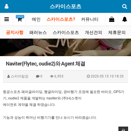
스카이스포츠
SHOP
메인
스카이스포츠?
커뮤니티
포토스토리
공지사항
패러뉴스
스카이스포츠
개선건의
제휴문의
Naviter(Flytec, oudie2)와 Agent 체결
스카이팀장
0
6,953
2020.05.15 10:18:20
항공스포츠 패러글라이딩, 행글라이딩, 경비행기 조정에 필요한 바리오, GPS기
기, oudie2 제품을 개발하는 naviter와 (주)네스켓이
에이전트 계약을 체결 하였습니다.
기능과 성능이 뛰어난 비행기기를 만나 보시기 바라겠습니다.