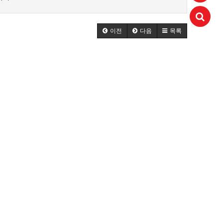
이전
다음
목록
aaaa
11.21
 고려해 선정할 계획이다.
aaaaa
06.24
11.21
불편" 사과
aaaaa
06.13
11.21
혹시 오프라인 모임이 있나요?
04.14
09.17
회원가입 인사드립니다.
04.07
08.20
11.21