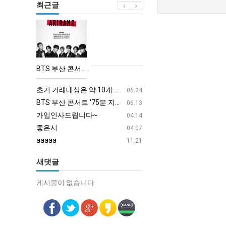
최근글
BTS
부
산
콘
BTS 부산 콘서트 '75분 지연' 성토…하이브 "큰 실망·불편" 사과
서
aaaa
08.19
트
초기 거래대상은 약 10개 종목으로 시작해 최대 100개까지 확대할 방침이다. 구체적인 거래 대상 ETF는 아직 확정되지 않았지만, 시장 대표성이나 거래량을 고려해 선정할 계획이다.
aaaaa
06.24
'75
BTS 부산 콘서트 '75분 지연' 성토…하이브 "큰 실망·불편" 사과
aaaaa
06.13
분
가입인사드립니다~
혹시 오프라인 모임이 있나
04.14
지
좋은시
회원가입 인사드립니다.
04.07
연'
aaaaa
11.21
성
새댓글
토…
하
게시물이 없습니다.
게시물이 없습니다.
이
브
"큰