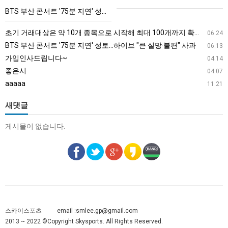
'75
BTS 부산 콘서트 '75분 지연' 성토…하이브 "큰 실망·불편" 사과
분
지
초기 거래대상은 약 10개 종목으로 시작해 최대 100개까지 확대할 방침이다. 구체적인 거래 대상 ETF는 아직 확정되지 않았지만, 시장 대표성이나 거래량을 고려해 선정할 계획이다.
06.24
연'
BTS 부산 콘서트 '75분 지연' 성토…하이브 "큰 실망·불편" 사과
06.13
성
가입인사드립니다~
04.14
토…
좋은시
04.07
하
aaaaa
11.21
이
브
새댓글
"큰
게시물이 없습니다.
실
망
·
불
편"
사
과
스카이스포츠
email :
smlee.gp@gmail.com
2013 ~ 2022 ©Copyright Skysports. All Rights Reserved.