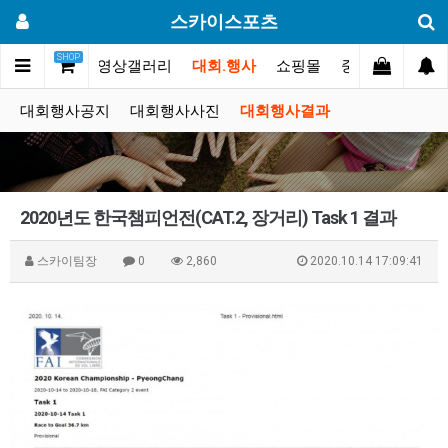
스카이스포츠
SHOP
포토스토리
동영상갤러리
대회.행사
쇼핑몰
중고장터
고
대회행사공지
대회행사사진
대회행사결과
2020년도 한국챔피언전(CAT.2, 장거리) Task 1 결과
스카이팀장
0
2,860
2020.10.14 17:09:41