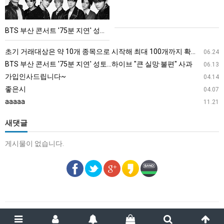
트
'75
BTS 부산 콘서트 '75분 지연' 성토…하이브 "큰 실망·불편" 사과
분
지
초기 거래대상은 약 10개 종목으로 시작해 최대 100개까지 확대할 방침이다. 구체적인 거래 대상 ETF는 아직 확정되지 않았지만, 시장 대표성이나 거래량을 고려해 선정할 계획이다.
06.24
연'
BTS 부산 콘서트 '75분 지연' 성토…하이브 "큰 실망·불편" 사과
06.13
성
가입인사드립니다~
04.14
토…
좋은시
04.07
하
aaaaa
11.21
이
브
새댓글
"큰
게시물이 없습니다.
실
망
·
불
편"
사
과