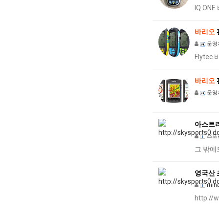
IQ O
바리오
운영
Flyt
바리오
운영
아스트라
스포
그 밖에
영국산 
mina
http:/