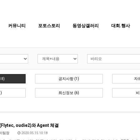
커뮤니티
포토스토리
동영상갤러리
대회.행사
BTS
부
산
8)
공지사항 (1)
자유
콘
BTS 부산 콘서트 '75분 지연' 성토…하이브 "큰 실망·불편" 사과
)
최신정보 (6)
비
서
ddddd
11.21
08.19
트
초기 거래대상은 약 10개 종목으로 시작해 최대 100개까지 확대할 방침이다. 구체적인 거래 대상 ETF는 아직 확정되지 않았지만, 시장 대표성이나 거래량을
11.21
'75
BTS 부산 콘서트 '75분 지연' 성토…하이브 "큰 실망·
11.21
분
요?
가입인사드립니다~
09.17
r(Flytec, oudie2)와 Agent 체결
지
좋은시
08.20
이팀장
2020.05.15 10:18
연'
aaaaa