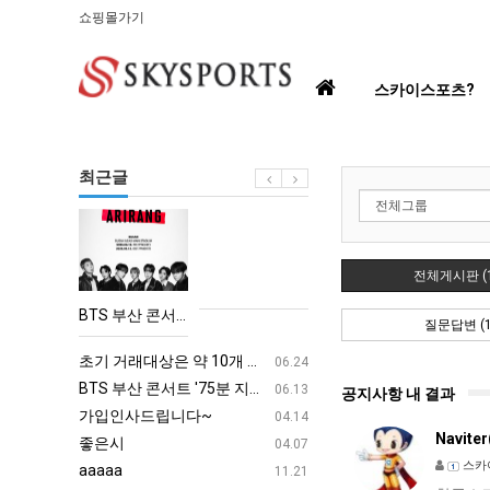
쇼핑몰가기
홈
스카이스포츠?
으
로
최근글
BTS
부
산
전체게시판 (1
콘
BTS 부산 콘서트 '75분 지연' 성토…하이브 "큰 실망·불편" 사과
질문답변 (1
서
aaaa
08.19
트
초기 거래대상은 약 10개 종목으로 시작해 최대 100개까지 확대할 방침이다. 구체적인 거래 대상 ETF는 아직 확정되지 않았지만, 시장 대표성이나 거래량을 고려해 선정할 계획이다.
aaaaa
06.24
'75
BTS 부산 콘서트 '75분 지연' 성토…하이브 "큰 실망·불편" 사과
aaaaa
06.13
공지사항 내 결과
분
가입인사드립니다~
혹시 오프라인 모임이 있나
04.14
Navite
지
좋은시
회원가입 인사드립니다.
04.07
연'
스카
aaaaa
11.21