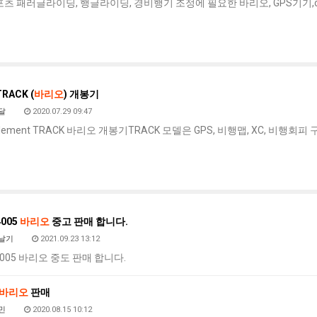
츠 패러글라이딩, 행글라이딩, 경비행기 조정에 필요한 바리오, GPS기기,o
성
토…
하
게시물이 없습니다.
이
브
"큰
TRACK (
바리오
) 개봉기
실
달
2020.07.29 09:47
망
c Element TRACK 바리오 개봉기TRACK 모델은 GPS, 비행맵, XC, 비행회피 
·
불
편"
사
과
4005
바리오
중고 판매 합니다.
날기
2021.09.23 13:12
C4005 바리오 중도 판매 합니다.
바리오
판매
민
2020.08.15 10:12