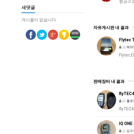
성
항공스포
새댓글
토…
하
게시물이 없습니다.
게시물이 없습니다.
이
자유게시판 내 결과
브
"큰
Flytec 
실
해와
망
Flyte
·
불
편"
판매장터 내 결과
사
과
flyTEC
홀로
flyTE
IQ ONE
김수