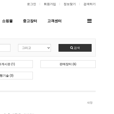
로그인
회원가입
정보찾기
검색하기
전
쇼핑몰
중고장터
고객센터
체
메
뉴
검색
게시판 (1)
판매장터 (6)
행기술 (3)
aaaa
11.21
 고려해 선정할 계획이다.
aaaaa
06.24
11.21
불편" 사과
aaaaa
06.13
11.21
혹시 오프라인 모임이 있나요?
04.14
09.17
회원가입 인사드립니다.
새창
04.07
08.20
11.21