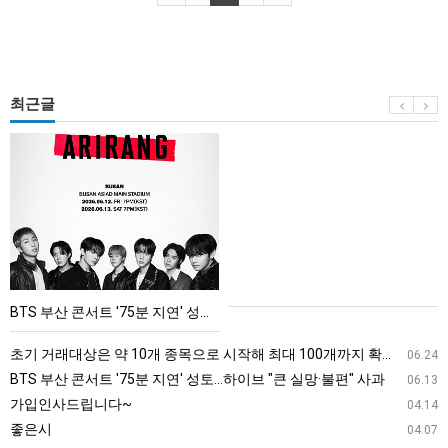
최근글
BTS
부
산
콘
서
트
'75
BTS 부산 콘서트 '75분 지연' 성토…하이브 "큰 실망·불편" 사과
분
지
초기 거래대상은 약 10개 종목으로 시작해 최대 100개까지 확대할 방침이다. 구체적인 거래 대상 ETF는 아직 확정되지 않았지만, 시장 대표성이나 거래량을 고려해 선정할 계획이다.
06.24
연'
BTS 부산 콘서트 '75분 지연' 성토…하이브 "큰 실망·불편" 사과
06.13
성
가입인사드립니다~
04.14
토…
좋은시
04.07
하