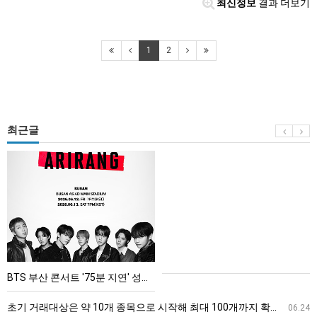
최신정보
결과 더보기
1
2
최근글
BTS
부
산
콘
서
트
'75
BTS 부산 콘서트 '75분 지연' 성토…하이브 "큰 실망·불편" 사과
분
지
초기 거래대상은 약 10개 종목으로 시작해 최대 100개까지 확대할 방침이다. 구체적인 거래 대상 ETF는 아직 확정되지 않았지만, 시장 대표성이나 거래량을 고려해 선정할 계획이다.
06.24