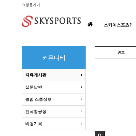
쇼핑몰가기
홈
스카이스포츠?
으
로
번호
커뮤니티
자유게시판
질문답변
클럽.스쿨정보
전국활공장
비행기록