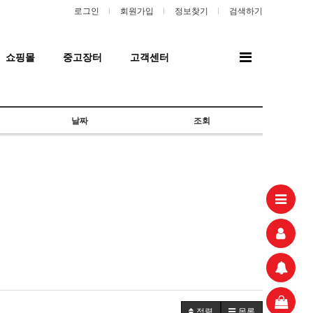
로그인
회원가입
정보찾기
검색하기
전
쇼핑몰
중고장터
고객센터
체
메
뉴
날짜
조회
정렬
목록