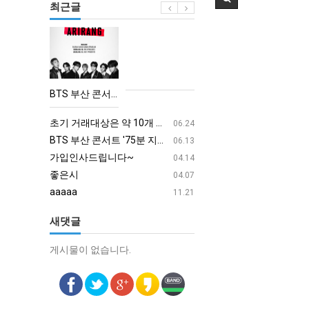
최근글
BTS
부
산
콘
BTS 부산 콘서트 '75분 지연' 성토…하이브 "큰 실망·불편" 사과
서
aaaa
08.19
트
초기 거래대상은 약 10개 종목으로 시작해 최대 100개까지 확대할 방침이다. 구체적인 거래 대상 ETF는 아직 확정되지 않았지만, 시장 대표성이나 거래량을 고려해 선정할 계획이다.
aaaaa
06.24
'75
BTS 부산 콘서트 '75분 지연' 성토…하이브 "큰 실망·불편" 사과
aaaaa
06.13
분
가입인사드립니다~
혹시 오프라인 모임이 있나
04.14
지
좋은시
회원가입 인사드립니다.
04.07
연'
aaaaa
11.21
성
새댓글
토…
하
게시물이 없습니다.
게시물이 없습니다.
이
브
"큰