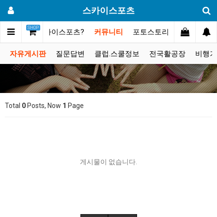
스카이스포츠
SHOP
메인
스카이스포츠?
커뮤니티
포토스토리
동영상갤러
자유게시판
질문답변
클럽.스쿨정보
전국활공장
비행기
Total
0
Posts, Now
1
Page
게시물이 없습니다.