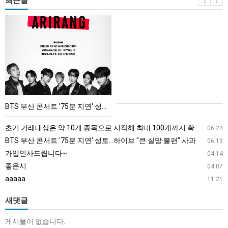
최근글
BTS
부
산
콘
서
트
'75
BTS 부산 콘서트 '75분 지연' 성토…하이브 "큰 실망·불편" 사과
분
지
초기 거래대상은 약 10개 종목으로 시작해 최대 100개까지 확대할 방침이다. 구체적인 거래 대상 ETF는 아직 확정되지 않았지만, 시장 대표성이나 거래량을 고려해 선정할 계획이다.
06.24
연'
BTS 부산 콘서트 '75분 지연' 성토…하이브 "큰 실망·불편" 사과
06.13
성
가입인사드립니다~
04.14
토…
좋은시
04.07
하
aaaaa
11.21
이
브
새댓글
"큰
게시물이 없습니다.
실