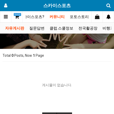
스카이스포츠
SHOP
메인
스카이스포츠?
커뮤니티
포토스토리
동영상갤러
자유게시판
질문답변
클럽.스쿨정보
전국활공장
비행기
Total
0
Posts, Now
1
Page
게시물이 없습니다.