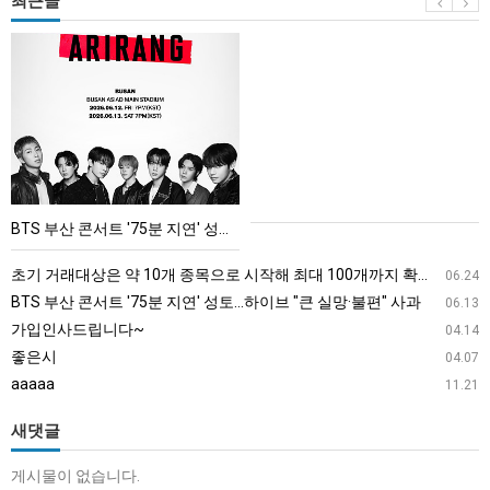
최근글
BTS
부
산
콘
서
트
'75
BTS 부산 콘서트 '75분 지연' 성토…하이브 "큰 실망·불편" 사과
분
지
초기 거래대상은 약 10개 종목으로 시작해 최대 100개까지 확대할 방침이다. 구체적인 거래 대상 ETF는 아직 확정되지 않았지만, 시장 대표성이나 거래량을 고려해 선정할 계획이다.
06.24
연'
BTS 부산 콘서트 '75분 지연' 성토…하이브 "큰 실망·불편" 사과
06.13
성
가입인사드립니다~
04.14
토…
좋은시
04.07
하
aaaaa
11.21
이
브
새댓글
"큰
게시물이 없습니다.
실