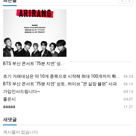
최근글
BTS
부
산
콘
서
트
'75
BTS 부산 콘서트 '75분 지연' 성토…하이브 "큰 실망·불편" 사과
분
지
초기 거래대상은 약 10개 종목으로 시작해 최대 100개까지 확대할 방침이다. 구체적인 거래 대상 ETF는 아직 확정되지 않았지만, 시장 대표성이나 거래량을 고려해 선정할 계획이다.
06.24
연'
BTS 부산 콘서트 '75분 지연' 성토…하이브 "큰 실망·불편" 사과
06.13
성
가입인사드립니다~
04.14
토…
좋은시
04.07
하
aaaaa
11.21
이
브
새댓글
"큰
게시물이 없습니다.
실