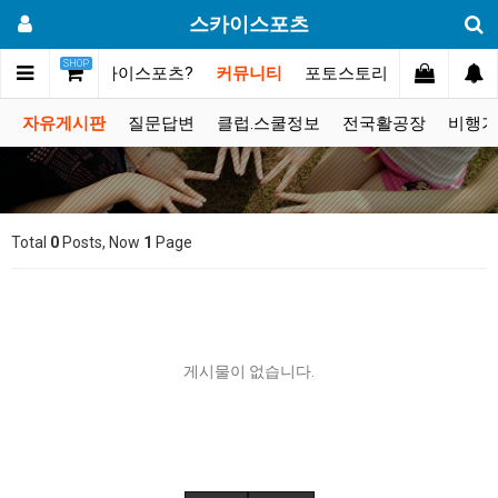
스카이스포츠
SHOP
메인
스카이스포츠?
커뮤니티
포토스토리
동영상갤러
자유게시판
질문답변
클럽.스쿨정보
전국활공장
비행기
Total
0
Posts, Now
1
Page
게시물이 없습니다.