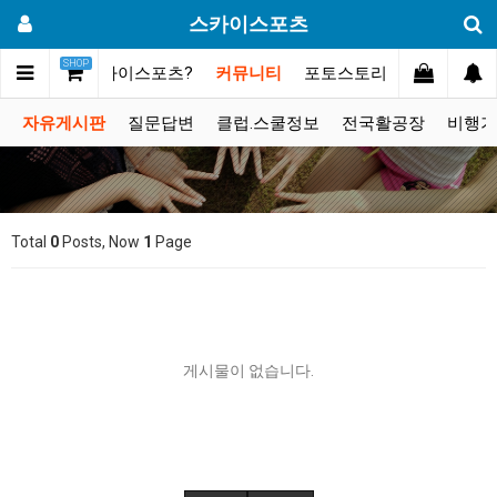
스카이스포츠
SHOP
메인
스카이스포츠?
커뮤니티
포토스토리
동영상갤러
자유게시판
질문답변
클럽.스쿨정보
전국활공장
비행기
Total
0
Posts, Now
1
Page
게시물이 없습니다.