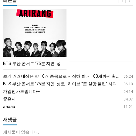
최근글
BTS
부
산
콘
서
트
'75
BTS 부산 콘서트 '75분 지연' 성토…하이브 "큰 실망·불편" 사과
분
지
초기 거래대상은 약 10개 종목으로 시작해 최대 100개까지 확대할 방침이다. 구체적인 거래 대상 ETF는 아직 확정되지 않았지만, 시장 대표성이나 거래량을 고려해 선정할 계획이다.
06.24
연'
BTS 부산 콘서트 '75분 지연' 성토…하이브 "큰 실망·불편" 사과
06.13
성
가입인사드립니다~
04.14
토…
좋은시
04.07
하
aaaaa
11.21
이
브
새댓글
"큰
게시물이 없습니다.
실