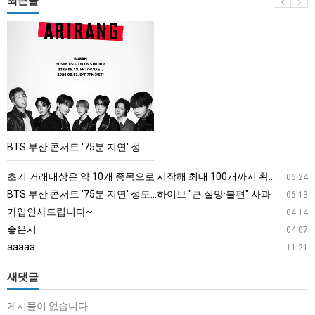
최근글
BTS
부
산
콘
서
트
'75
BTS 부산 콘서트 '75분 지연' 성토…하이브 "큰 실망·불편" 사과
분
지
초기 거래대상은 약 10개 종목으로 시작해 최대 100개까지 확대할 방침이다. 구체적인 거래 대상 ETF는 아직 확정되지 않았지만, 시장 대표성이나 거래량을 고려해 선정할 계획이다.
06.24
연'
BTS 부산 콘서트 '75분 지연' 성토…하이브 "큰 실망·불편" 사과
06.13
성
가입인사드립니다~
04.14
토…
좋은시
04.07
하
aaaaa
11.21
이
브
새댓글
"큰
게시물이 없습니다.
실