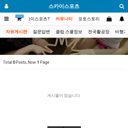
스카이스포츠
SHOP
메인
스카이스포츠?
커뮤니티
포토스토리
동영상갤러
자유게시판
질문답변
클럽.스쿨정보
전국활공장
비행기
Total
0
Posts, Now
1
Page
게시물이 없습니다.