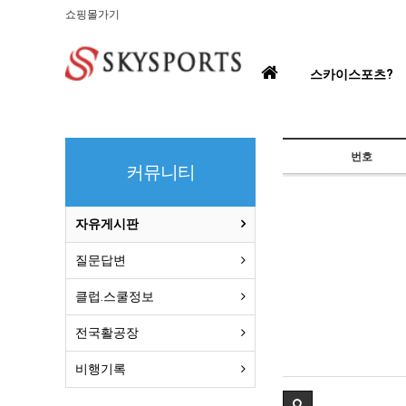
쇼핑몰가기
홈
스카이스포츠?
으
로
번호
커뮤니티
자유게시판
질문답변
클럽.스쿨정보
전국활공장
비행기록