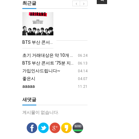
최근글
BTS
부
산
콘
BTS 부산 콘서트 '75분 지연' 성토…하이브 "큰 실망·불편" 사과
서
aaaa
08.19
트
초기 거래대상은 약 10개 종목으로 시작해 최대 100개까지 확대할 방침이다. 구체적인 거래 대상 ETF는 아직 확정되지 않았지만, 시장 대표성이나 거래량을 고려해 선정할 계획이다.
aaaaa
06.24
'75
BTS 부산 콘서트 '75분 지연' 성토…하이브 "큰 실망·불편" 사과
aaaaa
06.13
분
가입인사드립니다~
혹시 오프라인 모임이 있나
04.14
지
좋은시
회원가입 인사드립니다.
04.07
연'
aaaaa
11.21
성
새댓글
토…
하
게시물이 없습니다.
게시물이 없습니다.
이
브
"큰