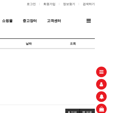
로그인
회원가입
정보찾기
검색하기
전
쇼핑몰
중고장터
고객센터
체
메
뉴
날짜
조회
정렬
목록