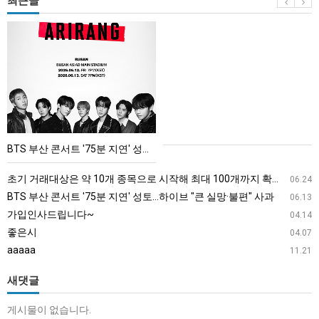
최근글
BTS
부
산
콘
서
트
'75
BTS 부산 콘서트 '75분 지연' 성토…하이브 "큰 실망·불편" 사과
분
지
초기 거래대상은 약 10개 종목으로 시작해 최대 100개까지 확대할 방침이다. 구체적인 거래 대상 ETF는 아직 확정되지 않았지만, 시장 대표성이나 거래량을 고려해 선정할 계획이다.
06.24
연'
BTS 부산 콘서트 '75분 지연' 성토…하이브 "큰 실망·불편" 사과
06.13
성
가입인사드립니다~
04.14
토…
좋은시
04.07
하
aaaaa
11.21
이
브
새댓글
"큰
게시물이 없습니다.
실