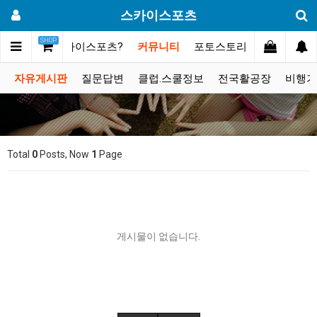
스카이스포츠
SHOP
메인
스카이스포츠?
커뮤니티
포토스토리
동영상갤러
자유게시판
질문답변
클럽.스쿨정보
전국활공장
비행기
Total
0
Posts, Now
1
Page
게시물이 없습니다.