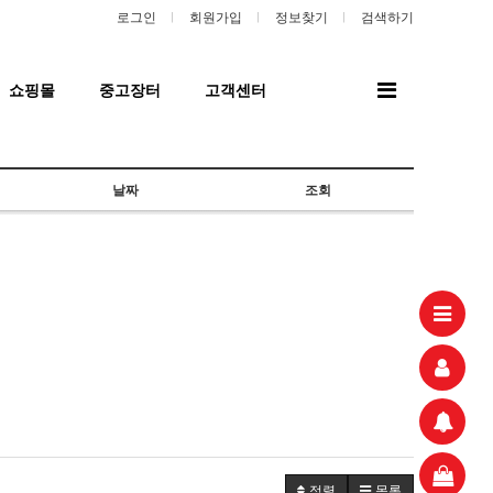
로그인
회원가입
정보찾기
검색하기
전
쇼핑몰
중고장터
고객센터
체
메
뉴
날짜
조회
정렬
목록