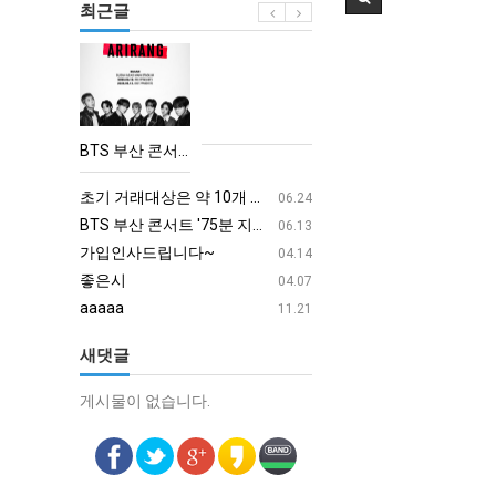
최근글
BTS
부
산
콘
BTS 부산 콘서트 '75분 지연' 성토…하이브 "큰 실망·불편" 사과
서
aaaa
08.19
트
초기 거래대상은 약 10개 종목으로 시작해 최대 100개까지 확대할 방침이다. 구체적인 거래 대상 ETF는 아직 확정되지 않았지만, 시장 대표성이나 거래량을 고려해 선정할 계획이다.
aaaaa
06.24
'75
BTS 부산 콘서트 '75분 지연' 성토…하이브 "큰 실망·불편" 사과
aaaaa
06.13
분
가입인사드립니다~
혹시 오프라인 모임이 있나
04.14
지
좋은시
회원가입 인사드립니다.
04.07
연'
aaaaa
11.21
성
새댓글
토…
하
게시물이 없습니다.
게시물이 없습니다.
이
브
"큰