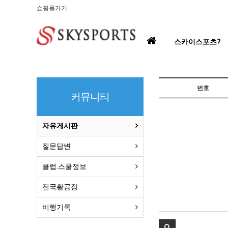
쇼핑몰가기
홈
스카이스포츠?
으
로
번호
커뮤니티
자유게시판
질문답변
클럽.스쿨정보
전국활공장
비행기록