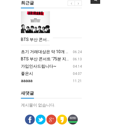
최근글
BTS
부
산
콘
BTS 부산 콘서트 '75분 지연' 성토…하이브 "큰 실망·불편" 사과
서
aaaa
08.19
트
초기 거래대상은 약 10개 종목으로 시작해 최대 100개까지 확대할 방침이다. 구체적인 거래 대상 ETF는 아직 확정되지 않았지만, 시장 대표성이나 거래량을 고려해 선정할 계획이다.
aaaaa
06.24
'75
BTS 부산 콘서트 '75분 지연' 성토…하이브 "큰 실망·불편" 사과
aaaaa
06.13
분
가입인사드립니다~
혹시 오프라인 모임이 있나
04.14
지
좋은시
회원가입 인사드립니다.
04.07
연'
aaaaa
11.21
성
새댓글
토…
하
게시물이 없습니다.
게시물이 없습니다.
이
브
"큰