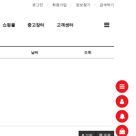
로그인
회원가입
정보찾기
검색하기
전
쇼핑몰
중고장터
고객센터
체
메
뉴
날짜
조회
정렬
목록