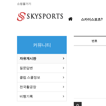
쇼핑몰가기
홈
스카이스포츠?
으
로
번호
커뮤니티
자유게시판
질문답변
클럽.스쿨정보
전국활공장
비행기록