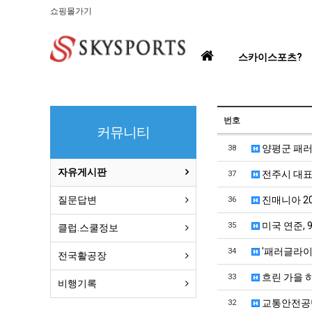
쇼핑몰가기
홈
스카이스포츠?
으
로
번호
커뮤니티
양평군 패
38
자유게시판
전주시 대표
37
질문답변
진매니아 2
36
미국 연준, 
35
클럽.스쿨정보
'패러글라이
34
전국활공장
흐린 가을 
33
비행기록
교통안전공단
32