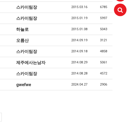
스카이팀장
2015.03.16
6785
스카이팀장
2015.01.19
5997
하늘로
2015.01.08
5043
오름산
2014.09.19
3121
aaaa
11.21
스카이팀장
2014.09.18
4858
 고려해 선정할 계획이다.
aaaaa
06.24
11.21
불편" 사과
aaaaa
06.13
11.21
제주에사는남자
2014.08.29
5061
혹시 오프라인 모임이 있나요?
04.14
09.17
스카이팀장
2014.08.28
4572
회원가입 인사드립니다.
04.07
08.20
11.21
gwefwe
2024.04.27
2906