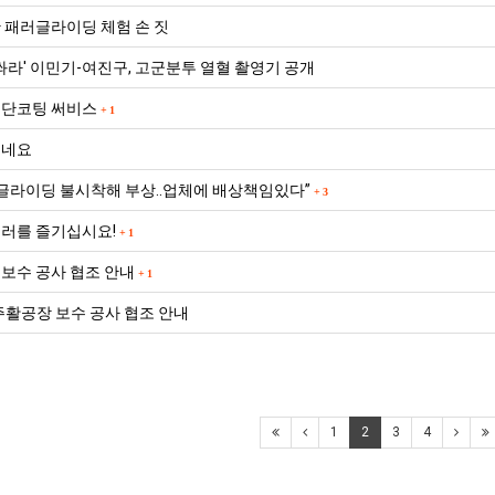
 패러글라이딩 체험 손 짓
BTS
쏴라' 이민기-여진구, 고군분투 열혈 촬영기 공개
부
원단코팅 써비스
산
+
1
콘
이네요
BTS 부산 콘서트 '75분 지연' 성토…하이브 "큰 실망·불편" 사과
서
ddddd
11.21
08.19
러글라이딩 불시착해 부상..업체에 배상책임있다”
트
+
3
초기 거래대상은 약 10개 종목으로 시작해 최대 100개까지 확대할 방침이다. 구체적인 거래 대상 ETF는 아직 확정되지 않았지만, 시장 대표성이나 거래량을
11.21
'75
BTS 부산 콘서트 '75분 지연' 성토…하이브 "큰 실망·
11.21
러를 즐기십시요!
+
1
분
요?
가입인사드립니다~
09.17
보수 공사 협조 안내
+
1
지
좋은시
08.20
연'
aaaaa
광주활공장 보수 공사 협조 안내
성
토…
하
게시물이 없습니다.
이
1
2
3
4
브
"큰