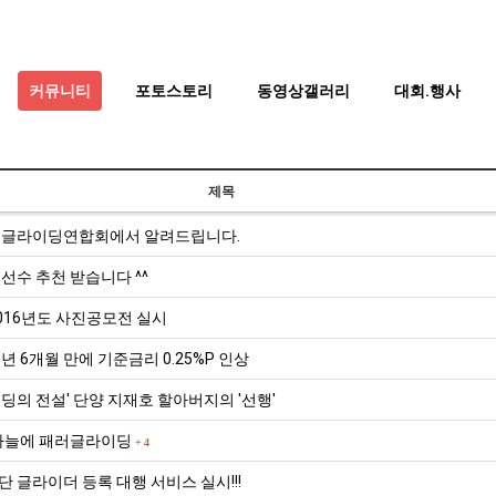
커뮤니티
포토스토리
동영상갤러리
대회.행사
제목
러글라이딩연합회에서 알려드립니다.
선수 추천 받습니다 ^^
016년도 사진공모전 실시
9년 6개월 만에 기준금리 0.25%P 인상
딩의 전설' 단양 지재호 할아버지의 '선행'
하늘에 패러글라이딩
+
4
 글라이더 등록 대행 서비스 실시!!!