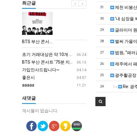
최근글
제천 비봉산
31
BTS
'내 심장을 
30
부
글라이더 
29
산
콘
벌써 가을
BTS 부산 콘서트 '75분 지연' 성토…하이브 "큰 실망·불편" 사과
28
서
aaaa
08.19
법원, “패
27
트
초기 거래대상은 약 10개 종목으로 시작해 최대 100개까지 확대할 방침이다. 구체적인 거래 대상 ETF는 아직 확정되지 않았지만, 시장 대표성이나 거래량을 고려해 선정할 계획이다.
aaaaa
06.24
'75
BTS 부산 콘서트 '75분 지연' 성토…하이브 "큰 실망·불편" 사과
aaaaa
06.13
제주에서 패
26
분
가입인사드립니다~
혹시 오프라인 모임이 있나
04.14
광주활공장 
25
지
좋은시
회원가입 인사드립니다.
04.07
연'
aaaaa
11.21
Re: 
24
성
새댓글
토…
하
게시물이 없습니다.
게시물이 없습니다.
이
브
"큰