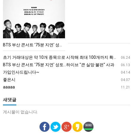
부
산
콘
서
트
'75
BTS 부산 콘서트 '75분 지연' 성토…하이브 "큰 실망·불편" 사과
분
지
초기 거래대상은 약 10개 종목으로 시작해 최대 100개까지 확대할 방침이다. 구체적인 거래 대상 ETF는 아직 확정되지 않았지만, 시장 대표성이나 거래량을 고려해 선정할 계획이다.
06.24
연'
BTS 부산 콘서트 '75분 지연' 성토…하이브 "큰 실망·불편" 사과
06.13
성
가입인사드립니다~
04.14
토…
좋은시
04.07
하
aaaaa
11.21
이
브
새댓글
"큰
게시물이 없습니다.
실
망
·