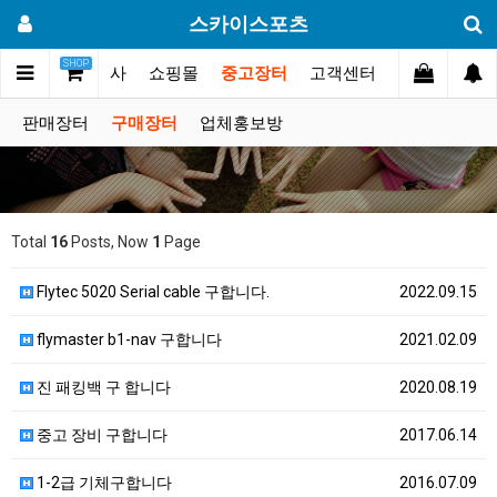
스카이스포츠
SHOP
갤러리
대회.행사
쇼핑몰
중고장터
고객센터
판매장터
구매장터
업체홍보방
Total
16
Posts, Now
1
Page
Flytec 5020 Serial cable 구합니다.
2022.09.15
flymaster b1-nav 구합니다
2021.02.09
진 패킹백 구 합니다
2020.08.19
중고 장비 구합니다
2017.06.14
1-2급 기체구합니다
2016.07.09