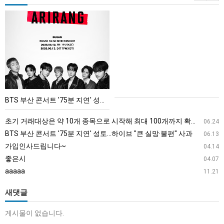
BTS
부
산
콘
서
트
'75
BTS 부산 콘서트 '75분 지연' 성토…하이브 "큰 실망·불편" 사과
분
지
초기 거래대상은 약 10개 종목으로 시작해 최대 100개까지 확대할 방침이다. 구체적인 거래 대상 ETF는 아직 확정되지 않았지만, 시장 대표성이나 거래량을 고려해 선정할 계획이다.
06.24
연'
BTS 부산 콘서트 '75분 지연' 성토…하이브 "큰 실망·불편" 사과
06.13
성
가입인사드립니다~
04.14
토…
좋은시
04.07
하
aaaaa
11.21
이
브
새댓글
"큰
게시물이 없습니다.
실