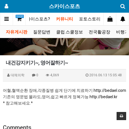
스카이스포츠
SHOP
메인
스카이스포츠?
커뮤니티
포토스토리
동영상갤러
자유게시판
질문답변
클럽.스쿨정보
전국활공장
비행기
내건강지키기~, 영어잘하기~
대체의학
0
4,069
2016.06.13 15:05:48
어혈,혈액순환 장애,각종질병 쉽게 단기에 치료하기
http://bedael.com
기존의 영문법 몰라도,영어,쉽고 빠르게 정복가능
http://bedael.kr
* 참고해보세요.*
Comments