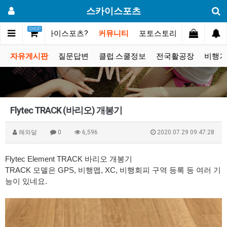
스카이스포츠
SHOP
메인
스카이스포츠?
커뮤니티
포토스토리
동영상갤러
자유게시판
질문답변
클럽.스쿨정보
전국활공장
비행기
Flytec TRACK (바리오) 개봉기
해와달
0
6,596
2020.07.29 09:47:28
Flytec Element TRACK 바리오 개봉기
TRACK 모델은 GPS, 비행맵, XC, 비행회피 구역 등록 등 여러 기
능이 있네요.