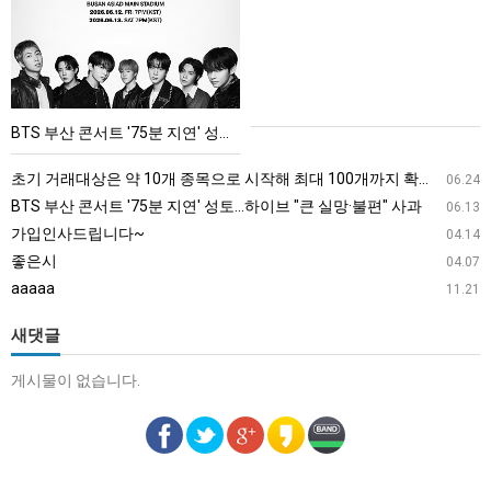
산
콘
서
트
'75
BTS 부산 콘서트 '75분 지연' 성토…하이브 "큰 실망·불편" 사과
분
지
초기 거래대상은 약 10개 종목으로 시작해 최대 100개까지 확대할 방침이다. 구체적인 거래 대상 ETF는 아직 확정되지 않았지만, 시장 대표성이나 거래량을 고려해 선정할 계획이다.
06.24
연'
BTS 부산 콘서트 '75분 지연' 성토…하이브 "큰 실망·불편" 사과
06.13
성
가입인사드립니다~
04.14
토…
좋은시
04.07
하
aaaaa
11.21
이
브
새댓글
"큰
게시물이 없습니다.
실
망
·
불