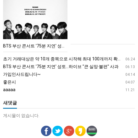
부
산
콘
서
트
'75
BTS 부산 콘서트 '75분 지연' 성토…하이브 "큰 실망·불편" 사과
분
지
초기 거래대상은 약 10개 종목으로 시작해 최대 100개까지 확대할 방침이다. 구체적인 거래 대상 ETF는 아직 확정되지 않았지만, 시장 대표성이나 거래량을 고려해 선정할 계획이다.
06.24
연'
BTS 부산 콘서트 '75분 지연' 성토…하이브 "큰 실망·불편" 사과
06.13
성
가입인사드립니다~
04.14
토…
좋은시
04.07
하
aaaaa
11.21
이
브
새댓글
"큰
게시물이 없습니다.
실
망
·