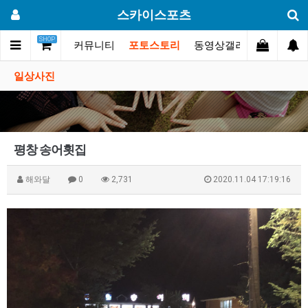
스카이스포츠
SHOP
스카이스포츠?
커뮤니티
포토스토리
동영상갤러리
대회.행
일상사진
평창 송어횟집
해와달
0
2,731
2020.11.04 17:19:16